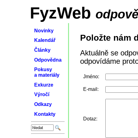
FyzWeb
odpově
Novinky
Položte nám d
Kalendář
Články
Aktuálně se odpov
Odpovědna
odpovídáme proto
Pokusy
a materiály
Jméno:
Exkurze
E-mail:
Výročí
Odkazy
Kontakty
Dotaz: