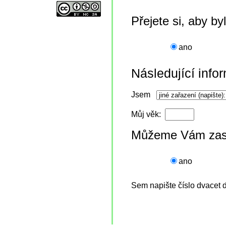
Přejete si, aby b
ano
Následující inf
Jsem
Můj věk:
Můžeme Vám zasla
ano
Sem napište číslo dvacet 